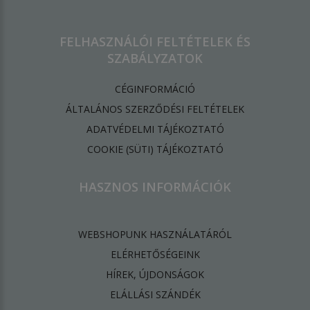
FELHASZNÁLÓI FELTÉTELEK ÉS
SZABÁLYZATOK
CÉGINFORMÁCIÓ
ÁLTALÁNOS SZERZŐDÉSI FELTÉTELEK
ADATVÉDELMI TÁJÉKOZTATÓ
​COOKIE (SÜTI) TÁJÉKOZTATÓ
HASZNOS INFORMÁCIÓK
WEBSHOPUNK HASZNÁLATÁRÓL
ELÉRHETŐSÉGEINK
HÍREK, ÚJDONSÁGOK
ELÁLLÁSI SZÁNDÉK