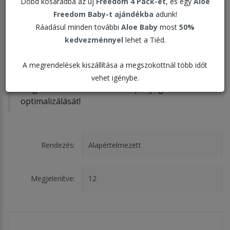
Dobd kosaradba az új
Freedom 4 Pack-et
, és egy
Aloe
Indítsd el saját wellness-utadat a DX4
Freedom Baby-t ajándékba
adunk!
csomagunkkal, egy négynapos programmal,
Ráadásul minden további
Aloe Baby
most
50%
amely forradalmi étrend-kiegészítő termékek
kedvezménnyel
lehet a Tiéd.
hatékony kombinációjával teremti meg az
kiegyensúlyozottabb életminőség lehetőségét,
A megrendelések kiszállítása a megszokottnál több időt
elősegítve a telítettség érzetet, a szervezet
vehet igénybe.
megfelelő hidratálását és a tápanyagbevitel
optimalizálását!
Rendezés:
Megjelenítve: