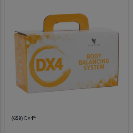
(659)
DX4™