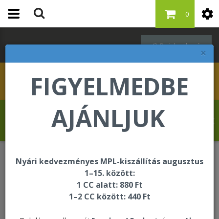
0
Bejelentkezés
×
FIGYELMEDBE
AJÁNLJUK
Schleppné Dr. Kasz Edit üdvözli Önt a
Forever Living internetes áruházában!
Nyári kedvezményes MPL-kiszállítás augusztus
Forever F.I.T.
DX4
1–15. között:
1 CC alatt: 880 Ft
1–2 CC között: 440 Ft
DX4