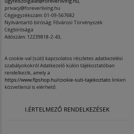
ugyfelszolgalat@foreverliving.hu
,
privacy@foreverliving.hu
Cégjegyzékszám: 01-09-567682
Nyilvántartó bíróság: Fővárosi Törvényszék
Cégbírósága
Adószám: 12239818-2-43,
A cookie-val (süti) kapcsolatos részletes adatkezelési
szabályokokról Adatkezelő külön tájékoztatóban
rendelkezik, amely a
https://www.flpshop.hu/cookie-suti-tajekoztato
linken
közvetlenül is elérhető.
I.ÉRTELMEZŐ RENDELKEZÉSEK