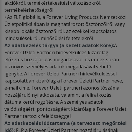
akciókról, termékértékesítési változásokról,
termékelérhetőségről
• Az FLP globális, a Forever Living Products Nemzetközi
Üzletpolitikájában is meghatározott ösztönzőiről vagy
kisebb lokális ösztönzőiről, az ezekkel kapcsolatos
minősülésekről, minősülési feltételekről
Az adatkezelés tárgya (a kezelt adatok köre):
A
Forever Üzleti Partneri hírlevélküldés kizárólag
előzetes hozzájárulás megadásával, és ennek során
bizonyos személyes adatok megadásával vehető
igénybe. A Forever Üzleti Partneri hírlevélküldéssel
kapcsolatban kizárólag a Forever Üzleti Partner neve,
e-mail címe, Forever Üzleti partneri azonosítószáma,
hozzájáruló nyilatkozata, valamint a feliratkozás
dátuma kerül rögzítésre. A személyes adatok
valódiságáért, pontosságáért kizárólag a Forever Üzleti
Partner tartozik felelősséggel.
Az adatkezelés időtartama (a tervezett megőrzési
idő):
FLP a Forever Üzleti Partner hozzájárulásának