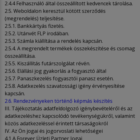
2.4.4 Felhasználó által összeállított kedvencek tárolása.
2.5. Weboldalon keresztül kötött szerződés
(megrendelés) teljesítése.
2.5.1. Bankkártyás fizetés.
2.5.2. Utánvét FLP irodában.
2.5.3. Számla kiállítása a rendelés kapcsán.
2.5.4. A megrendelt termékek összekészítése és csomag
összeállítása.
2.5.5. Kiszállítás futárszolgálat révén.
2.5.6. Elállási jog gyakorlás a fogyasztó által
2.5.7. Panaszkezelés fogyasztói panasz esetén.
2.5.8. Adatkezelés szavatossági igény érvényesítése
kapcsán.
2.6. Rendezvényeken történő képmás készítés
III. Tájékoztatás adatfeldolgozó igénybevételéről és az
adatkezeléshez kapcsolódó tevékenységükről, valamint
közös adatkezeléssel érintett társaságokról
IV. Az Ön jogai és jogorvoslati lehetőségei
4.1 A Forever Üzleti Partner Jogai