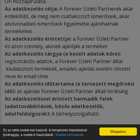
Ön hozzájárulása.
Az adatkezelés célja:
A Forever Üzleti Partnerek akár
érdeklődő, de még nem csatlakozott ismerőseik, akár
alsóvonalbeli ismerőseik figyelmébe ajánlhatnak
termékeket.
Az adatkezelés érintettje:
a Forever Üzleti Partner
és azon személy, akinek ajánlják a terméket
Az adatkezelés tárgya (a kezelt adatok köre):
regisztrációs adatok, a Forever Üzleti Partner által
kiválasztott termékek, emailes ajánlás esetén címzett
neve és email címe.
Az adatkezelés időtartama (a tervezett megőrzési
idő):
az ajánlás Forever Üzleti Partner általi törléséig.
Az adatkezeléssel érintett harmadik felek
(adattovábbítások, közös adatkezelők,
adatfeldolgozók):
A tárhelyszolgáltató.
2.2.3
Meghívó küldése
Ez az oldal cookie-kat használ. A böngészés folytatásával
Elfogadom
jóváhagyja, a cookie-k használatát.
További információk....