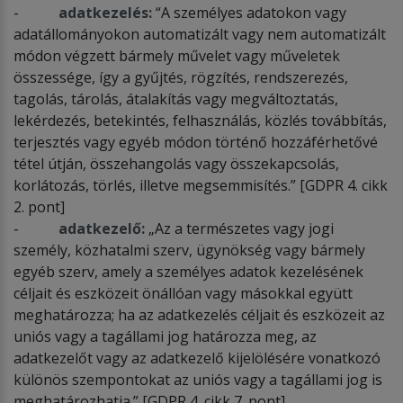
-
adatkezelés:
“A személyes adatokon vagy
adatállományokon automatizált vagy nem automatizált
módon végzett bármely művelet vagy műveletek
összessége, így a gyűjtés, rögzítés, rendszerezés,
tagolás, tárolás, átalakítás vagy megváltoztatás,
lekérdezés, betekintés, felhasználás, közlés továbbítás,
terjesztés vagy egyéb módon történő hozzáférhetővé
tétel útján, összehangolás vagy összekapcsolás,
korlátozás, törlés, illetve megsemmisítés.” [GDPR 4. cikk
2. pont]
-
adatkezelő:
„Az a természetes vagy jogi
személy, közhatalmi szerv, ügynökség vagy bármely
egyéb szerv, amely a személyes adatok kezelésének
céljait és eszközeit önállóan vagy másokkal együtt
meghatározza; ha az adatkezelés céljait és eszközeit az
uniós vagy a tagállami jog határozza meg, az
adatkezelőt vagy az adatkezelő kijelölésére vonatkozó
különös szempontokat az uniós vagy a tagállami jog is
meghatározhatja.” [GDPR 4. cikk 7. pont]