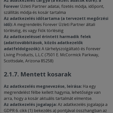
Az adatkezelés tárgya (a kezelt adatok köre): a
Forever
Üzleti Partner adatai, fizetés módja, időpont,
szállítás módja és kosár tartalma
Az adatkezelés időtartama (a tervezett megőrzési
idő):
A megrendelés Forever Üzleti Partner általi
törléséig, és vagy Fiók törléséig
Az adatkezeléssel érintett harmadik felek
(adattovábbítások, közös adatkezelők
adatfeldolgozók):
A tárhelyszolgáltató és Forever
Living Products, L.L.C (7501 E. McCormick Parkway,
Scottsdale, Arizona 85258)
2.1.7. Mentett kosarak
Az adatkezelés megnevezése, leírása:
Ha egy
megrendelést félbe kellett hagynia, lehetősége van
arra, hogy a kosár aktuális tartalmát elmentse.
Az adatkezelés jogalapja:
Az adatkezelés jogalapja a
GDPR 6. cikk (1) bekezdés a) pontjával összhangban az