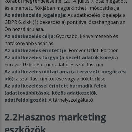
korábbi megrendeléseinél (2014. július 7. óta) megadott
és elmentett, fiókjában megtekintheti, módosíthatja
Az adatkezelés jogalapja:
Az adatkezelés jogalapja a
GDPR 6. cikk (1) bekezdés a) pontjával összhangban az
Ön hozzájárulása.
Az adatkezelés célja:
Gyorsabb, kényelmesebb és
hatékonyabb vásárlás.
Az adatkezelés érintettje:
Forever Üzleti Partner
Az adatkezelés tárgya (a kezelt adatok köre):
a
Forever Üzleti Partner adatai és szállítási cím
Az adatkezelés időtartama (a tervezett megőrzési
idő):
a szállítási cím törlése vagy a fiók törlése
Az adatkezeléssel érintett harmadik felek
(adattovábbítások, közös adatkezelők
adatfeldolgozók):
A tárhelyszolgáltató
2.2
Hasznos marketing
eszközök