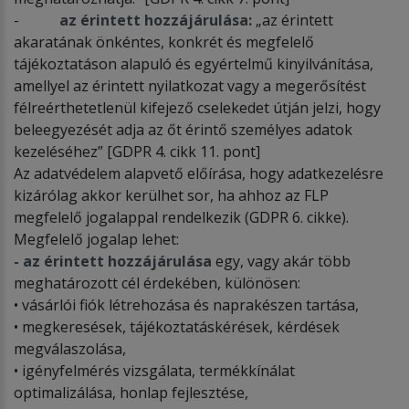
-
az érintett hozzájárulása:
„az érintett
akaratának önkéntes, konkrét és megfelelő
tájékoztatáson alapuló és egyértelmű kinyilvánítása,
amellyel az érintett nyilatkozat vagy a megerősítést
félreérthetetlenül kifejező cselekedet útján jelzi, hogy
beleegyezését adja az őt érintő személyes adatok
kezeléséhez” [GDPR 4. cikk 11. pont]
Az adatvédelem alapvető előírása, hogy adatkezelésre
kizárólag akkor kerülhet sor, ha ahhoz az FLP
megfelelő jogalappal rendelkezik (GDPR 6. cikke).
Megfelelő jogalap lehet:
- az érintett hozzájárulása
egy, vagy akár több
meghatározott cél érdekében, különösen:
• vásárlói fiók létrehozása és naprakészen tartása,
• megkeresések, tájékoztatáskérések, kérdések
megválaszolása,
• igényfelmérés vizsgálata, termékkínálat
optimalizálása, honlap fejlesztése,