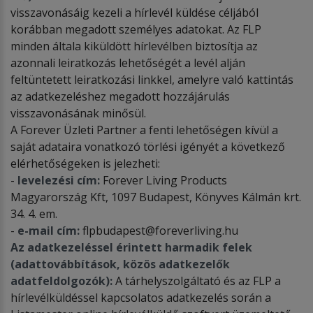
visszavonásáig kezeli a hírlevél küldése céljából
korábban megadott személyes adatokat. Az FLP
minden általa kiküldött hírlevélben biztosítja az
azonnali leiratkozás lehetőségét a levél alján
feltüntetett leiratkozási linkkel, amelyre való kattintás
az adatkezeléshez megadott hozzájárulás
visszavonásának minősül.
A Forever Üzleti Partner a fenti lehetőségen kívül a
saját adataira vonatkozó törlési igényét a következő
elérhetőségeken is jelezheti:
-
levelezési cím:
Forever Living Products
Magyarország Kft, 1097 Budapest, Könyves Kálmán krt.
34. 4. em.
-
e-mail cím:
flpbudapest@foreverliving.hu
Az adatkezeléssel érintett harmadik felek
(adattovábbítások, közös adatkezelők
adatfeldolgozók):
A tárhelyszolgáltató és az FLP a
hírlevélküldéssel kapcsolatos adatkezelés során a