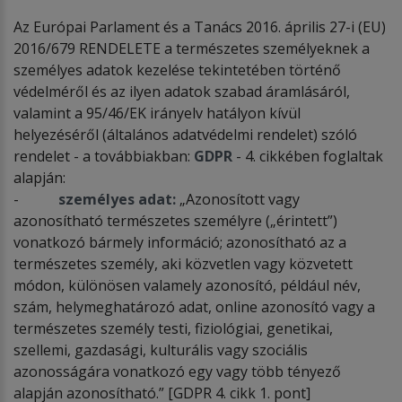
Az Európai Parlament és a Tanács 2016. április 27-i (EU)
2016/679 RENDELETE a természetes személyeknek a
személyes adatok kezelése tekintetében történő
védelméről és az ilyen adatok szabad áramlásáról,
valamint a 95/46/EK irányelv hatályon kívül
helyezéséről (általános adatvédelmi rendelet) szóló
rendelet - a továbbiakban:
GDPR
- 4. cikkében foglaltak
alapján:
-
személyes adat:
„Azonosított vagy
azonosítható természetes személyre („érintett”)
vonatkozó bármely információ; azonosítható az a
természetes személy, aki közvetlen vagy közvetett
módon, különösen valamely azonosító, például név,
szám, helymeghatározó adat, online azonosító vagy a
természetes személy testi, fiziológiai, genetikai,
szellemi, gazdasági, kulturális vagy szociális
azonosságára vonatkozó egy vagy több tényező
alapján azonosítható.” [GDPR 4. cikk 1. pont]