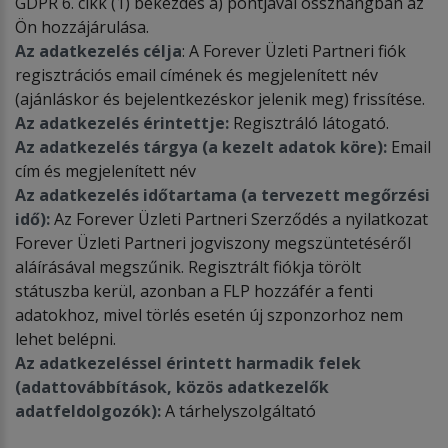
GDPR 6. cikk (1) bekezdés a) pontjával összhangban az
Ön hozzájárulása.
Az adatkezelés célja
: A Forever Üzleti Partneri fiók
regisztrációs email címének és megjelenített név
(ajánláskor és bejelentkezéskor jelenik meg) frissítése.
Az adatkezelés érintettje:
Regisztráló látogató.
Az adatkezelés tárgya (a kezelt adatok köre):
Email
cím és megjelenített név
Az adatkezelés időtartama (a tervezett megőrzési
idő):
Az Forever Üzleti Partneri Szerződés a nyilatkozat
Forever Üzleti Partneri jogviszony megszüntetéséről
aláírásával megszűnik. Regisztrált fiókja törölt
státuszba kerül, azonban a FLP hozzáfér a fenti
adatokhoz, mivel törlés esetén új szponzorhoz nem
lehet belépni.
Az adatkezeléssel érintett harmadik felek
(adattovábbítások, közös adatkezelők
adatfeldolgozók):
A tárhelyszolgáltató