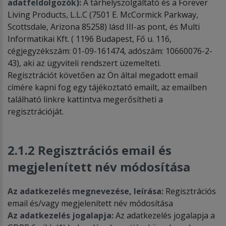
adatfeldolgozók):
A tárhelyszolgáltató és a Forever
Living Products, L.L.C (7501 E. McCormick Parkway,
Scottsdale, Arizona 85258) lásd III-as pont, és Multi
Informatikai Kft. ( 1196 Budapest, Fő u. 116,
cégjegyzékszám: 01-09-161474, adószám: 10660076-2-
43), aki az ügyviteli rendszert üzemelteti.
Regisztrációt követően az Ön által megadott email
címére kapni fog egy tájékoztató emailt, az emailben
található linkre kattintva megerősítheti a
regisztrációját.
2.1.2 Regisztrációs email és
megjelenített név módosítása
Az adatkezelés megnevezése, leírása:
Regisztrációs
email és/vagy megjelenített név módosítása
Az adatkezelés jogalapja:
Az adatkezelés jogalapja a