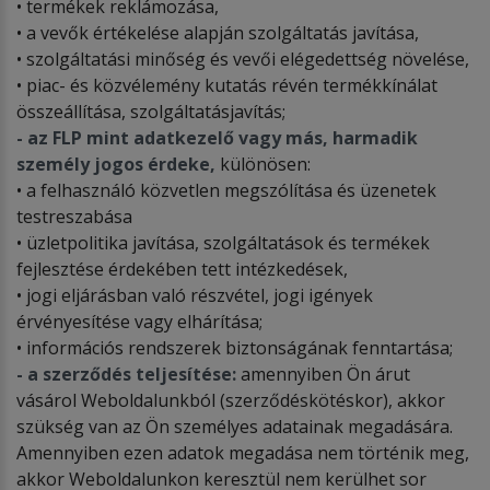
• termékek reklámozása,
• a vevők értékelése alapján szolgáltatás javítása,
• szolgáltatási minőség és vevői elégedettség növelése,
• piac- és közvélemény kutatás révén termékkínálat
összeállítása, szolgáltatásjavítás;
- az FLP mint adatkezelő vagy más, harmadik
személy jogos érdeke,
különösen:
• a felhasználó közvetlen megszólítása és üzenetek
testreszabása
• üzletpolitika javítása, szolgáltatások és termékek
fejlesztése érdekében tett intézkedések,
• jogi eljárásban való részvétel, jogi igények
érvényesítése vagy elhárítása;
• információs rendszerek biztonságának fenntartása;
- a szerződés teljesítése:
amennyiben Ön árut
vásárol Weboldalunkból (szerződéskötéskor), akkor
szükség van az Ön személyes adatainak megadására.
Amennyiben ezen adatok megadása nem történik meg,
akkor Weboldalunkon keresztül nem kerülhet sor