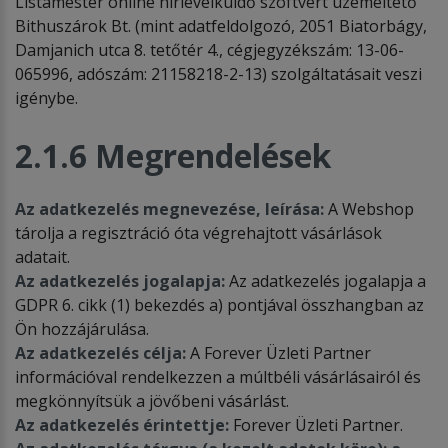
Listamester online hírlevélküldő szoftvert üzemeltető
Bithuszárok Bt. (mint adatfeldolgozó, 2051 Biatorbágy,
Damjanich utca 8. tetőtér 4., cégjegyzékszám: 13-06-
065996, adószám: 21158218-2-13) szolgáltatásait veszi
igénybe.
2.1.6 Megrendelések
Az adatkezelés megnevezése, leírása:
A Webshop
tárolja a regisztráció óta végrehajtott vásárlások
adatait.
Az adatkezelés jogalapja:
Az adatkezelés jogalapja a
GDPR 6. cikk (1) bekezdés a) pontjával összhangban az
Ön hozzájárulása.
Az adatkezelés célja:
A Forever Üzleti Partner
információval rendelkezzen a múltbéli vásárlásairól és
megkönnyítsük a jövőbeni vásárlást.
Az adatkezelés érintettje:
Forever Üzleti Partner.