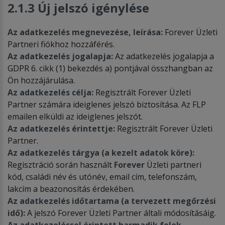
2.1.3 Új jelszó igénylése
Az adatkezelés megnevezése, leírása:
Forever Üzleti
Partneri fiókhoz hozzáférés.
Az adatkezelés jogalapja:
Az adatkezelés jogalapja a
GDPR 6. cikk (1) bekezdés a) pontjával összhangban az
Ön hozzájárulása.
Az adatkezelés célja:
Regisztrált Forever Üzleti
Partner számára ideiglenes jelszó biztosítása. Az FLP
emailen elküldi az ideiglenes jelszót.
Az adatkezelés érintettje:
Regisztrált Forever Üzleti
Partner.
Az adatkezelés tárgya (a kezelt adatok köre):
Regisztráció során használt
Forever
Üzleti partneri
kód, családi név és utónév, email cím, telefonszám,
lakcím a beazonosítás érdekében.
Az adatkezelés időtartama (a tervezett megőrzési
idő):
A jelszó Forever Üzleti Partner általi módosításáig.
Az adatkezeléssel érintett harmadik felek