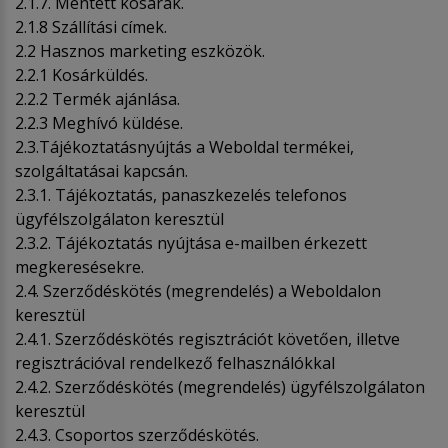
2.1.7. Mentett kosarak.
2.1.8 Szállítási címek.
2.2 Hasznos marketing eszközök.
2.2.1 Kosárküldés.
2.2.2 Termék ajánlása.
2.2.3 Meghívó küldése.
2.3.Tájékoztatásnyújtás a Weboldal termékei,
szolgáltatásai kapcsán.
2.3.1. Tájékoztatás, panaszkezelés telefonos
ügyfélszolgálaton keresztül
2.3.2. Tájékoztatás nyújtása e-mailben érkezett
megkeresésekre.
2.4. Szerződéskötés (megrendelés) a Weboldalon
keresztül
2.4.1. Szerződéskötés regisztrációt követően, illetve
regisztrációval rendelkező felhasználókkal
2.4.2. Szerződéskötés (megrendelés) ügyfélszolgálaton
keresztül
2.4.3. Csoportos szerződéskötés.