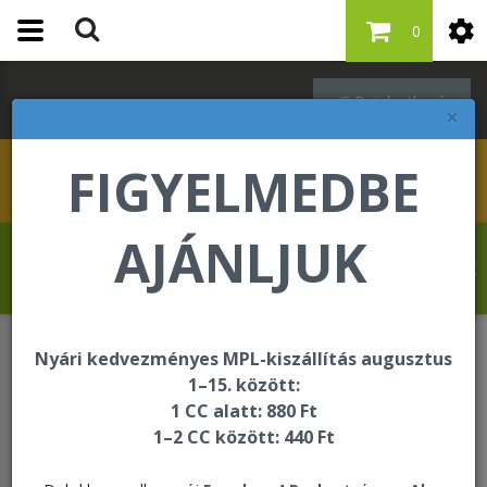
0
Bejelentkezés
×
FIGYELMEDBE
AJÁNLJUK
Schleppné Dr. Kasz Edit üdvözli Önt a
Forever Living internetes áruházában!
Nyári kedvezményes MPL-kiszállítás augusztus
Adatvédelmi tájékoztató
1–15. között:
1 CC alatt: 880 Ft
1–2 CC között: 440 Ft
Adatvédelmi tájékoztató