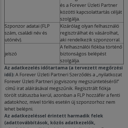
és a Forever Üzleti Partner
közötti kapcsolattartás célját
szolgálja.
Szponzor adatai (FLP
Kizárólag olyan felhasználó
szám, családi név és
regisztrálhat és vásárolhat,
utónév).
aki rendelkezik szponzorral.
A felhasználói fiókba történő
jelszó
biztonságos belépést
szolgálja.
Az adatkezelés időtartama (a tervezett megőrzési
idő):
A Forever Üzleti Partneri Szerződés a „nyilatkozat
Forever Üzleti Partneri jogviszony megszüntetéséről”
című irat aláírásával megszűnik. Regisztrált fiókja
törölt státuszba kerül, azonban a FLP hozzáfér a fenti
adatokhoz, mivel törlés esetén új szponzorhoz nem
lehet belépni.
Az adatkezeléssel érintett harmadik felek
(adattovábbítások, közös adatkezelők,