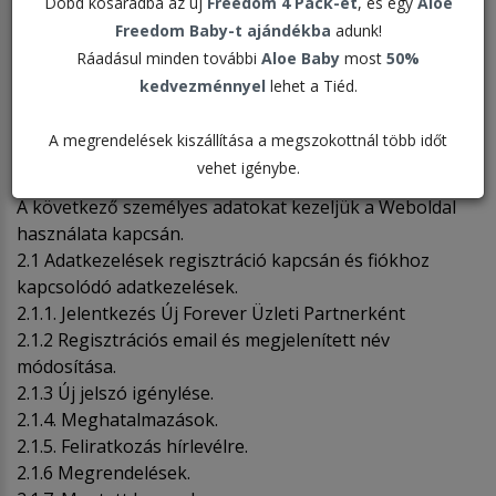
Dobd kosaradba az új
Freedom 4 Pack-et
, és egy
Aloe
ADATVÉDELMI TÁJÉKOZTATÓ
Freedom Baby-t ajándékba
adunk!
Ráadásul minden további
Aloe Baby
most
50%
kedvezménnyel
lehet a Tiéd.
Tartalom
I. Értelmező rendelkezések.
A megrendelések kiszállítása a megszokottnál több időt
II. A személyes adatok köre, az adatkezelés célja,
vehet igénybe.
jogalapja és időtartama.
A következő személyes adatokat kezeljük a Weboldal
használata kapcsán.
2.1 Adatkezelések regisztráció kapcsán és fiókhoz
kapcsolódó adatkezelések.
2.1.1. Jelentkezés Új Forever Üzleti Partnerként
2.1.2 Regisztrációs email és megjelenített név
módosítása.
2.1.3 Új jelszó igénylése.
2.1.4. Meghatalmazások.
2.1.5. Feliratkozás hírlevélre.
2.1.6 Megrendelések.