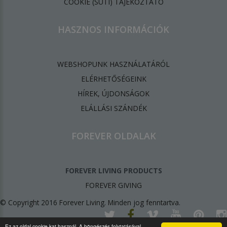
​COOKIE (SÜTI) TÁJÉKOZTATÓ
HASZNOS INFORMÁCIÓK
WEBSHOPUNK HASZNÁLATÁRÓL
ELÉRHETŐSÉGEINK
HÍREK, ÚJDONSÁGOK
ELÁLLÁSI SZÁNDÉK
FOREVER OLDALAK
FOREVER LIVING PRODUCTS
FOREVER GIVING
© Copyright 2016 Forever Living. Minden jog fenntartva.
Ez az oldal cookie-kat használ. A böngészés folytatásával