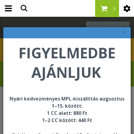
0
Bejelentkezés
×
FIGYELMEDBE
AJÁNLJUK
Schleppné Dr. Kasz Edit üdvözli Önt a
Forever Living internetes áruházában!
Nyári kedvezményes MPL-kiszállítás augusztus
Oktatási és segédanyagok
Könyv
1–15. között:
1 CC alatt: 880 Ft
1–2 CC között: 440 Ft
Könyv