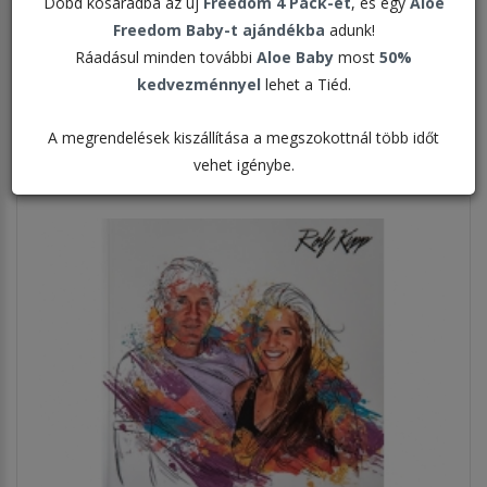
Dobd kosaradba az új
Freedom 4 Pack-et
, és egy
Aloe
Freedom Baby-t ajándékba
adunk!
Rendezés:
Ráadásul minden további
Aloe Baby
most
50%
kedvezménnyel
lehet a Tiéd.
Megjelenítve:
A megrendelések kiszállítása a megszokottnál több időt
vehet igénybe.