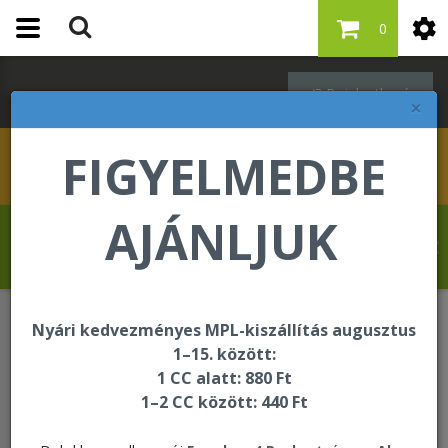
0
Bejelentkezés
×
FIGYELMEDBE
AJÁNLJUK
Schleppné Dr. Kasz Edit üdvözli Önt a
Forever Living internetes áruházában!
Nyári kedvezményes MPL-kiszállítás augusztus
Kosár
1–15. között:
1 CC alatt: 880 Ft
1–2 CC között: 440 Ft
Kosár