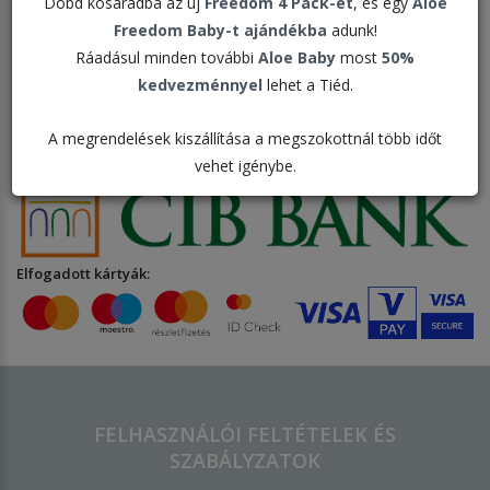
Dobd kosaradba az új
Freedom 4 Pack-et
, és egy
Aloe
Freedom Baby-t ajándékba
adunk!
Az ön kosara jelenleg üres!
Ráadásul minden további
Aloe Baby
most
50%
kedvezménnyel
lehet a Tiéd.
A megrendelések kiszállítása a megszokottnál több időt
Bankkártyás fizetési szolgáltató:
vehet igénybe.
Elfogadott kártyák:
FELHASZNÁLÓI FELTÉTELEK ÉS
SZABÁLYZATOK