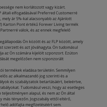
épessége nem korlátozott vagy kizárt.
P általi elfogadásával Preferred Customerré
, mely ár 5%-kal alacsonyabb az Ajánlott
2) Karton Pont értékű Forever Living termék
Partnerré válok, és az ennek megfelelő
megállapodás Ön között és az FLP között, amely
ást szerzett és azt jóváhagyta. Ön tudomásul
ja az Ön számára kijelölt szponzort. Ezúton
ogadását megelőzően nem szponzorált
tói termékek eladása területén. Semmilyen
lelős az alkalmazandó jog szerinti és a
yok és szabályzatok betartásáért, beleértve,
zabályokat. Tudomásul veszi, hogy az esetleges
b teljesítményen alapul, és nem az Ön által
más tényezőn. Jogszabály ettől eltérő,
rhelő adófajta megfizetéséért sem.