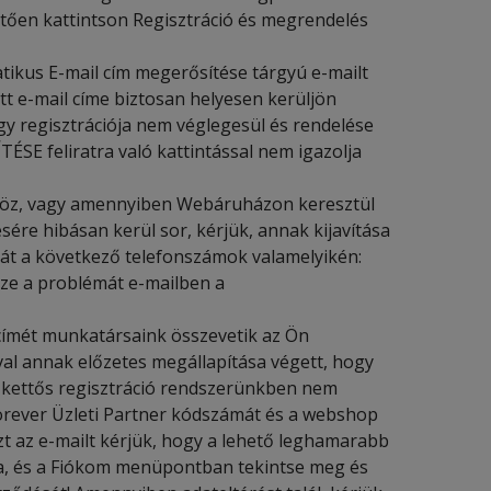
etően kattintson Regisztráció és megrendelés
tikus E-mail cím megerősítése tárgyú e-mailt
tt e-mail címe biztosan helyesen kerüljön
gy regisztrációja nem véglegesül és rendelése
SE feliratra való kattintással nem igazolja
höz, vagy amennyiben Webáruházon keresztül
ére hibásan kerül sor, kérjük, annak kijavítása
t a következő telefonszámok valamelyikén:
zze a problémát e-mailben a
címét munkatársaink összevetik az Ön
ival annak előzetes megállapítása végett, hogy
a kettős regisztráció rendszerünkben nem
orever Üzleti Partner kódszámát és a webshop
t az e-mailt kérjük, hogy a lehető leghamarabb
a, és a Fiókom menüpontban tekintse meg és