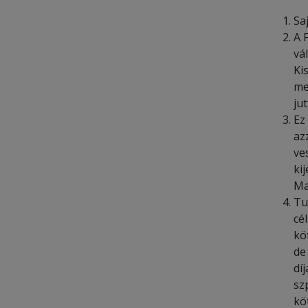
Sa
A 
vá
Ki
me
ju
Ez
az
ve
ki
Ma
Tu
cé
kö
de
dí
sz
kö