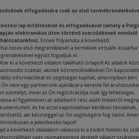
ezésének elfogadására csak az első termékrendelésével
tkezési lap kitöltésével és elfogadásával (amely a Polgá
lapján elektronikus úton történő szerződésnek minősül 
rhálózatunkhoz.
Ennek folyamata a következő:
lítsa össze első megrendelését a termékek virtuális kosárba 
grendelésével együtt fogadjuk el.
ltse ki a következő oldalon található űrlapot! Az adatok köz
 azonosító számát, akinek közreműködésével Ön kapcsolatba
vábbi információkat és segítséget kaphat, amennyiben kéri.
 Ön nem egy partnerünk ajánlására kereste fel áruházunkat
yen személyt, mivel az Ön regisztrációja csak így lehetséges.
vassa el figyelmesen az adatbeíró rész alatti linkekről meg
kumentumot, és ha azzal kapcsolatban kérdései támadnak, 
merősétől, aki készséggel az Ön segítségére fog sietni. Amen
ektronikusan a jelentkezési lapot!
jd a következő oldalakon válassza ki a kívánt fizetési és szá
zhozszállítást vagy csomagpontos átvételt választ szükség