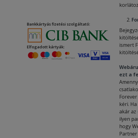
korlátoz
Fo
Bankkártyás fizetési szolgáltató:
Bejegyz
kitöltés
ismert 
Elfogadott kártyák:
kitölté
Webáruh
ezt a f
Amennyi
csatlak
Forever
kéri. Ha
akár az
ilyen pa
hogy We
Partner 