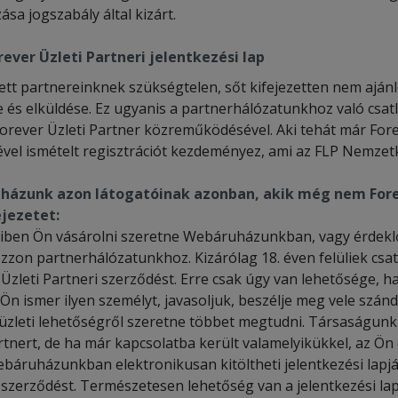
ása jogszabály által kizárt.
rever Üzleti Partneri jelentkezési lap
ett partnereinknek szükségtelen, sőt kifejezetten nem ajá
e és elküldése. Ez ugyanis a partnerhálózatunkhoz való csatl
Forever Üzleti Partner közreműködésével. Aki tehát már For
sével ismételt regisztrációt kezdeményez, ami az FLP Nemzet
ázunk azon látogatóinak azonban, akik még nem Forev
ejezetet:
ben Ön vásárolni szeretne Webáruházunkban, vagy érdeklődik
ozzon partnerhálózatunkhoz. Kizárólag 18. éven felüliek cs
 Üzleti Partneri szerződést. Erre csak úgy van lehetősége, 
 Ön ismer ilyen személyt, javasoljuk, beszélje meg vele szánd
 üzleti lehetőségről szeretne többet megtudni. Társaságu
rtnert, de ha már kapcsolatba került valamelyikükkel, az Ö
báruházunkban elektronikusan kitöltheti jelentkezési lapjá
szerződést. Természetesen lehetőség van a jelentkezési lap