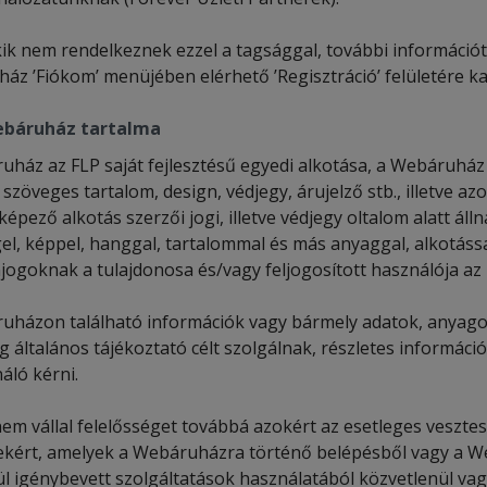
ik nem rendelkeznek ezzel a tagsággal, további információt 
z ’Fiókom’ menüjében elérhető ’Regisztráció’ felületére kat
báruház tartalma
uház az FLP saját fejlesztésű egyedi alkotása, a Webáruház 
szöveges tartalom, design, védjegy, árujelző stb., illetve a
képező alkotás szerzői jogi, illetve védjegy oltalom alatt á
el, képpel, hanggal, tartalommal és más anyaggal, alkotássa
jogoknak a tulajdonosa és/vagy feljogosított használója az 
uházon található információk vagy bármely adatok, anyagok
g általános tájékoztató célt szolgálnak, részletes információ
áló kérni.
nem vállal felelősséget továbbá azokért az esetleges veszte
ekért, amelyek a Webáruházra történő belépésből vagy a 
l igénybevett szolgáltatások használatából közvetlenül vag