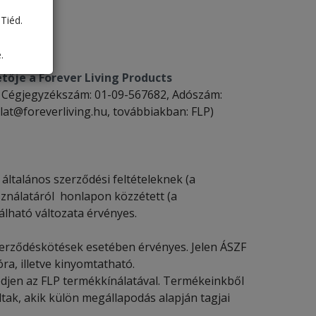
Tiéd.
.
ője a Forever Living Products
., Cégjegyzékszám: 01-09-567682, Adószám:
lat@foreverliving.hu, továbbiakban: FLP)
 általános szerződési feltételeknek (a
ználatáról honlapon közzétett (a
lható változata érvényes.
zerződéskötések esetében érvényes. Jelen ÁSZF
a, illetve kinyomtatható.
djen az FLP termékkínálatával. Termékeinkből
tak, akik külön megállapodás alapján tagjai