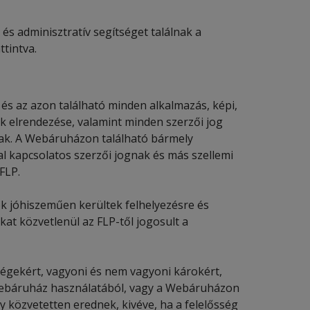
és adminisztratív segítséget találnak a
tintva.
és az azon található minden alkalmazás, képi,
zok elrendezése, valamint minden szerzői jog
llnak. A Webáruházon található bármely
l kapcsolatos szerzői jognak és más szellemi
FLP.
 jóhiszeműen kerültek felhelyezésre és
kat közvetlenül az FLP-től jogosult a
ségekért, vagyoni és nem vagyoni károkért,
Webáruház használatából, vagy a Webáruházon
y közvetetten erednek, kivéve, ha a felelősség