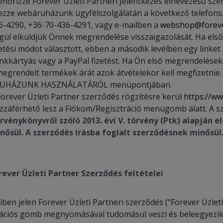
lenőrizze Forever Üzleti Partneri Jelentkezés elnevezésű sze
lezze webáruházunk ügyfélszolgálatán a következő telefons
6-4290, +36-70-436-4291, vagy e-mailben a
webshop@foreve
gül elküldjük Önnek megrendelése visszaigazolását. Ha el
zetési módot választott, ebben a második levélben egy linke
nkkártyás vagy a PayPal fizetést. Ha Ön első megrendeléseko
megrendelt termékek árát azok átvételekor kell megfizetnie. 
UHÁZUNK HASZNÁLATÁRÓL menüpontjában.
Forever Üzleti Partner szerződés rögzítésre kerül
https://ww
zzáférhető lesz a Fiókom/Regisztráció menügomb alatt. A s
rvénykönyvről szóló 2013. évi V.
törvény (Ptk) alapján 
nősül. A szerződés írásba foglalt szerződésnek minősül
rever Üzleti Partner Szerződés feltételei
en jelen Forever Üzleti Partneri szerződés ("Forever Üzleti
rációs gomb megnyomásával tudomásul veszi és beleegyezik