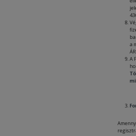
el
je
43
Vé
fi
ba
a 
ÁR
A 
ho
Tö
mi
Fo
Amennyib
regiszt