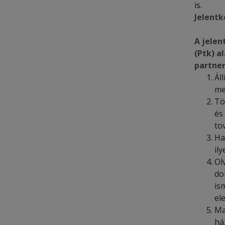
is.
Jelentk
A jelen
(Ptk) a
partne
Ál
me
Tö
és
to
Ha
il
Ol
do
is
el
Ma
há