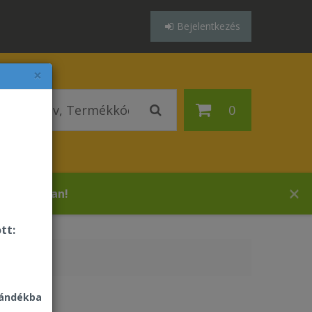
Bejelentkezés
×
0
s áruházában!
tt:
jándékba