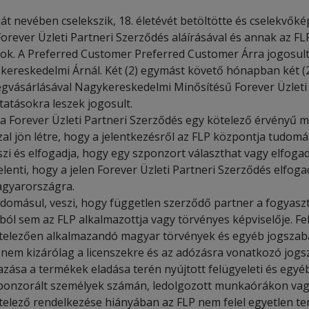
ját nevében cselekszik, 18. életévét betöltötte és cselekvők
Forever Üzleti Partneri Szerződés aláírásával és annak az FL
lok. A Preferred Customer Preferred Customer Árra jogosult
skereskedelmi Árnál. Két (2) egymást követő hónapban két (
gvásárlásával Nagykereskedelmi Minősítésű Forever Üzleti 
ttatásokra leszek jogosult.
 a Forever Üzleti Partneri Szerződés egy kötelező érvényű 
zal jön létre, hogy a jelentkezésről az FLP központja tudom
szi és elfogadja, hogy egy szponzort választhat vagy elfogad
jelenti, hogy a jelen Forever Üzleti Partneri Szerződés elf
gyarországra.
domásul, veszi, hogy független szerződő partner a fogyasz
lból sem az FLP alkalmazottja vagy törvényes képviselője. Fe
telezően alkalmazandó magyar törvények és egyéb jogszabál
 nem kizárólag a licenszekre és az adózásra vonatkozó jogs
jazása a termékek eladása terén nyújtott felügyeleti és egyé
ponzorált személyek számán, ledolgozott munkaórákon vagy 
telező rendelkezése hiányában az FLP nem felel egyetlen te