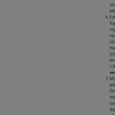
üz
el
Ez
fo
rö
ne
vi
Ha
tö
ér
+3
we
Mi
je
Ön
me
to
lé