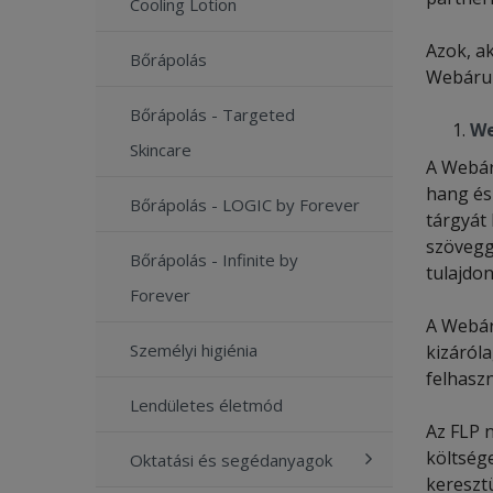
Cooling Lotion
Azok, ak
Bőrápolás
Webáruhá
Bőrápolás - Targeted
We
Skincare
A Webár
hang és 
Bőrápolás - LOGIC by Forever
tárgyát 
szövegg
Bőrápolás - Infinite by
tulajdon
Forever
A Webár
Személyi higiénia
kizáróla
felhaszn
Lendületes életmód
Az FLP 
költség
Oktatási és segédanyagok
keresztü