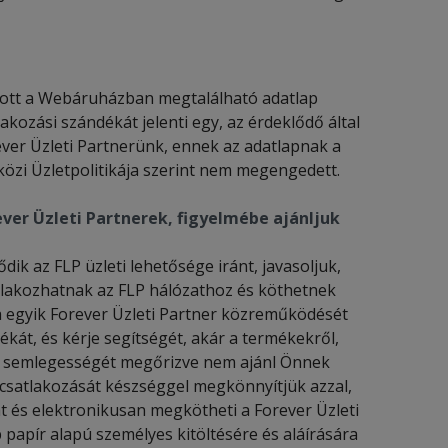
nlott a Webáruházban megtalálható adatlap
akozási szándékát jelenti egy, az érdeklődő által
ever Üzleti Partnerünk, ennek az adatlapnak a
közi Üzletpolitikája szerint nem megengedett.
er Üzleti Partnerek, figyelmébe ajánljuk
 az FLP üzleti lehetősége iránt, javasoljuk,
atlakozhatnak az FLP hálózathoz és köthetnek
ha egyik Forever Üzleti Partner közreműködését
ékát, és kérje segítségét, akár a termékekről,
nk semlegességét megőrizve nem ajánl Önnek
n csatlakozását készséggel megkönnyítjük azzal,
t és elektronikusan megkötheti a Forever Üzleti
 papír alapú személyes kitöltésére és aláírására