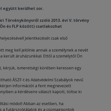
 együtt kerülhet sor.
ri Törvénykönyvről szóló 2013. évi V.
törvény
Ön és FLP között) csatlakozhat
helyezésével! Jelentkezését csak első
ött meg kell jelölnie annak a személynek a nevét
 került áruházunkkal. Ettől a személytől Ön
, kérjük, ismeretségi körében keressen egy
nyitható ÁSZF-t és Adatvédelmi Szabályok nevű
kérjen információt a fent megnevezett
nyiben a kérdéseire választ kapott, töltse ki
llítási módot! Abban az esetben, ha
es a futárszolgálatok és a csomagpontok