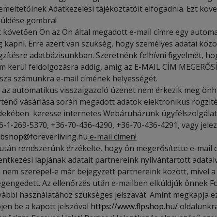
emeltetőinek Adatkezelési tájékoztatóit elfogadnia. Ezt köv
küldése gombra!
t követően Ön az Ön által megadott e-mail címre egy automa
g kapni. Erre azért van szükség, hogy személyes adatai közö
gzítésre adatbázisunkban. Szeretnénk felhívni figyelmét, ho
m kerül feldolgozásra addig, amíg az E-MAIL CÍM MEGERŐSÍTÉ
ssza számunkra e-mail címének helyességét.
 az automatikus visszaigazoló üzenet nem érkezik meg ön
rténő vásárlása során megadott adatok elektronikus rögzítés
dekében keresse internetes Webáruházunk ügyfélszolgálatá
6-1-269-5370, +36-70-436-4290, +36-70-436-4291, vagy jele
bshop@foreverliving.hu
e-mail címen!
után rendszerünk érzékelte, hogy ön megerősítette e-mail 
lentkezési lapjának adatait partnereink nyilvántartott adata
 nem szerepel-e már bejegyzett partnereink között, mivel 
gengedett. Az ellenőrzés után e-mailben elküldjük önnek F
vábbi használatához szükséges jelszavát. Amint megkapja ez
pjen be a kapott jelszóval
https://www.flpshop.hu/
oldalunkr