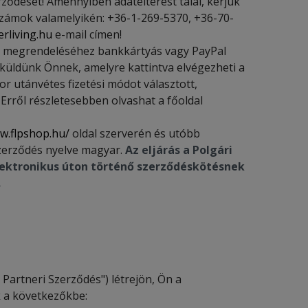
rződését! Amennyiben adateltérést talál, kérjük
zámok valamelyikén: +36-1-269-5370, +36-70-
rliving.hu
e-mail címen!
ső megrendeléséhez bankkártyás vagy PayPal
t küldünk Önnek, amelyre kattintva elvégezheti a
r utánvétes fizetési módot választott,
Erről részletesebben olvashat a főoldal
w.flpshop.hu/
oldal szerverén és utóbb
zerződés nyelve magyar.
Az eljárás a Polgári
elektronikus úton történő szerződéskötésnek
.
 Partneri Szerződés") létrejön, Ön a
 a következőkbe: