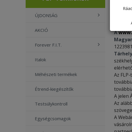
Ráad
ÚJDONSÁG
ÁLTALÁ
AKCIÓ
A
www.
Magyar
Forever F.I.T.
1223981
Tárhely
Italok
székhel
elérhet
Méhészeti termékek
Az FLP-t
további
további
Étrend-kiegészítők
A jelen
Az aláb
Testsúlykontroll
szövege
A Webár
Egységcsomagok
vásároln
partner