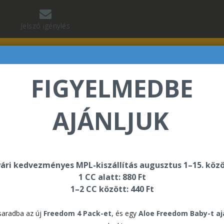
Jelszó igénylés
FIGYELMEDBE
AJÁNLJUK
né Dr. Kasz Edit üdvözli Önt a Forever Living internete
ári kedvezményes MPL-kiszállítás augusztus 1–15. közö
1 CC alatt: 880 Ft
1–2 CC között: 440 Ft
lános Szerződési Feltételek
aradba az új
Freedom 4 Pack-et
, és egy
Aloe Freedom Baby-t a