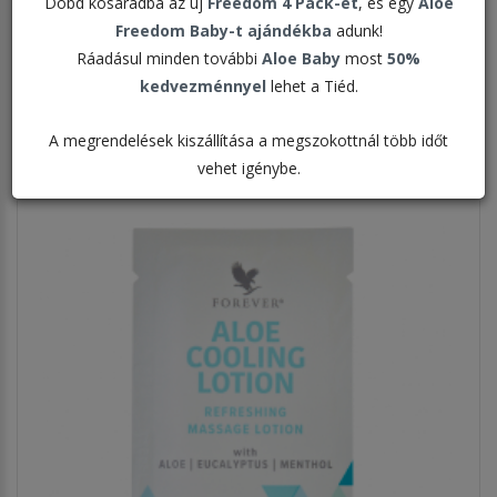
Dobd kosaradba az új
Freedom 4 Pack-et
, és egy
Aloe
Freedom Baby-t ajándékba
adunk!
Rendezés:
Ráadásul minden további
Aloe Baby
most
50%
kedvezménnyel
lehet a Tiéd.
Megjelenítve:
A megrendelések kiszállítása a megszokottnál több időt
vehet igénybe.