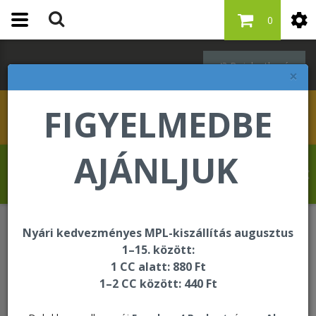
0
Bejelentkezés
×
FIGYELMEDBE
AJÁNLJUK
Schleppné Dr. Kasz Edit üdvözli Önt a
Forever Living internetes áruházában!
Nyári kedvezményes MPL-kiszállítás augusztus
Oktatási és segédanyagok
Termékminták
1–15. között:
1 CC alatt: 880 Ft
1–2 CC között: 440 Ft
Termékminták