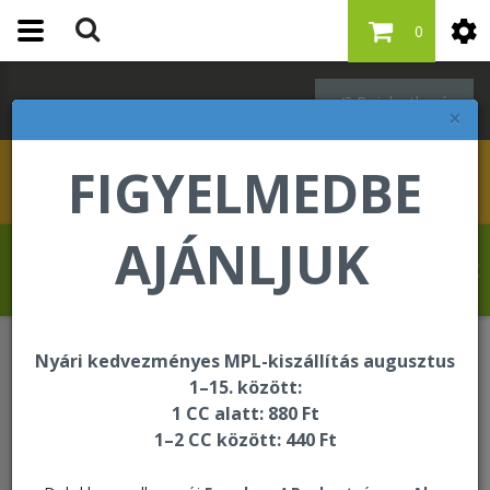
0
Bejelentkezés
×
FIGYELMEDBE
AJÁNLJUK
Schleppné Dr. Kasz Edit üdvözli Önt a
Forever Living internetes áruházában!
Nyári kedvezményes MPL-kiszállítás augusztus
Bőrápolás
Nourishing Hair Oil
1–15. között:
1 CC alatt: 880 Ft
1–2 CC között: 440 Ft