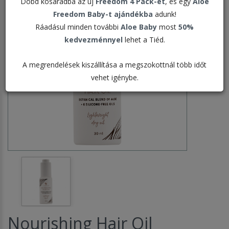
Dobd kosaradba az új
Freedom 4 Pack-et
, és egy
Aloe
Freedom Baby-t ajándékba
adunk!
Ráadásul minden további
Aloe Baby
most
50%
kedvezménnyel
lehet a Tiéd.
A megrendelések kiszállítása a megszokottnál több időt
vehet igénybe.
Nourishing Hair Oil