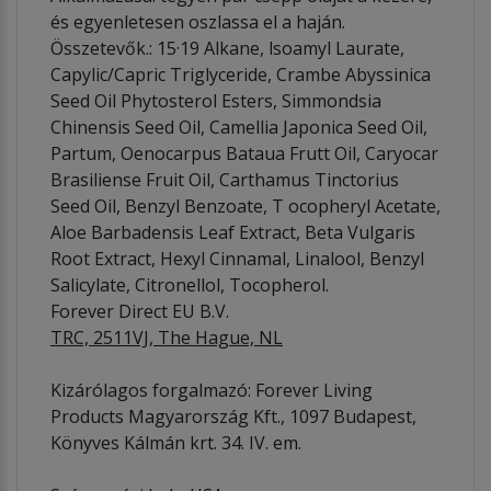
és egyenletesen oszlassa el a haján.
Összetevők.: 15·19 Alkane, lsoamyl Laurate,
Capylic/Capric Triglyceride, Crambe Abyssinica
Seed Oil Phytosterol Esters, Simmondsia
Chinensis Seed Oil, Camellia Japonica Seed Oil,
Partum, Oenocarpus Bataua Frutt Oil, Caryocar
Brasiliense Fruit Oil, Carthamus Tinctorius
Seed Oil, Benzyl Benzoate, T ocopheryl Acetate,
Aloe Barbadensis Leaf Extract, Beta Vulgaris
Root Extract, Hexyl Cinnamal, Linalool, Benzyl
Salicylate, Citronellol, Tocopherol.
Forever Direct EU B.V.
TRC, 2511VJ, The Hague, NL
Kizárólagos forgalmazó: Forever Living
Products Magyarország Kft., 1097 Budapest,
Könyves Kálmán krt. 34. IV. em.