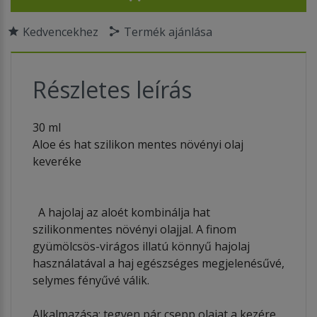
Kedvencekhez
Termék ajánlása
Részletes leírás
30 ml
Aloe és hat szilikon mentes növényi olaj
keveréke
A hajolaj az aloét kombinálja hat
szilikonmentes növényi olajjal. A finom
gyümölcsös-virágos illatú könnyű hajolaj
használatával a haj egészséges megjelenésűvé,
selymes fényűvé válik.
Alkalmazása: tegyen pár csepp olajat a kezére,