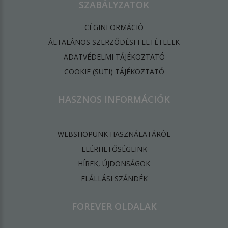
SZABÁLYZATOK
CÉGINFORMÁCIÓ
ÁLTALÁNOS SZERZŐDÉSI FELTÉTELEK
ADATVÉDELMI TÁJÉKOZTATÓ
​COOKIE (SÜTI) TÁJÉKOZTATÓ
HASZNOS INFORMÁCIÓK
WEBSHOPUNK HASZNÁLATÁRÓL
ELÉRHETŐSÉGEINK
HÍREK, ÚJDONSÁGOK
ELÁLLÁSI SZÁNDÉK
FOREVER OLDALAK