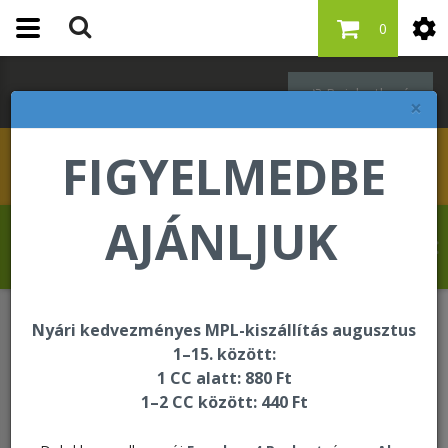
0
Bejelentkezés
×
FIGYELMEDBE
AJÁNLJUK
Schleppné Dr. Kasz Edit üdvözli Önt a
Forever Living internetes áruházában!
Nyári kedvezményes MPL-kiszállítás augusztus
Egységcsomagok
1–15. között:
1 CC alatt: 880 Ft
1–2 CC között: 440 Ft
Egységcsomagok