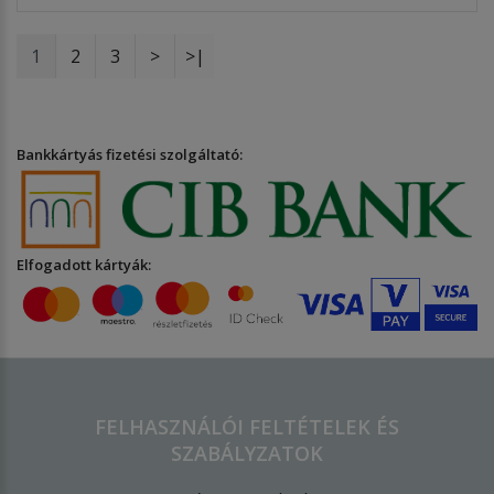
1
2
3
>
>|
Bankkártyás fizetési szolgáltató:
Elfogadott kártyák:
FELHASZNÁLÓI FELTÉTELEK ÉS
SZABÁLYZATOK