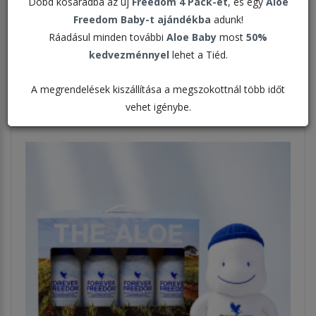
Dobd kosaradba az új
Freedom 4 Pack-et
, és egy
Aloe
Freedom Baby-t ajándékba
adunk!
Rendezés:
Ráadásul minden további
Aloe Baby
most
50%
kedvezménnyel
lehet a Tiéd.
Megjelenítve:
A megrendelések kiszállítása a megszokottnál több időt
vehet igénybe.