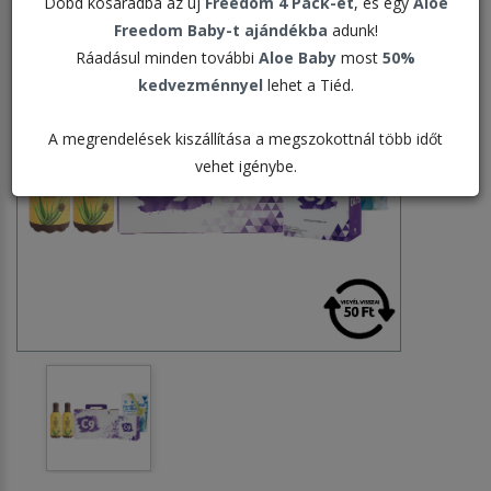
Dobd kosaradba az új
Freedom 4 Pack-et
, és egy
Aloe
Freedom Baby-t ajándékba
adunk!
Ráadásul minden további
Aloe Baby
most
50%
kedvezménnyel
lehet a Tiéd.
A megrendelések kiszállítása a megszokottnál több időt
vehet igénybe.