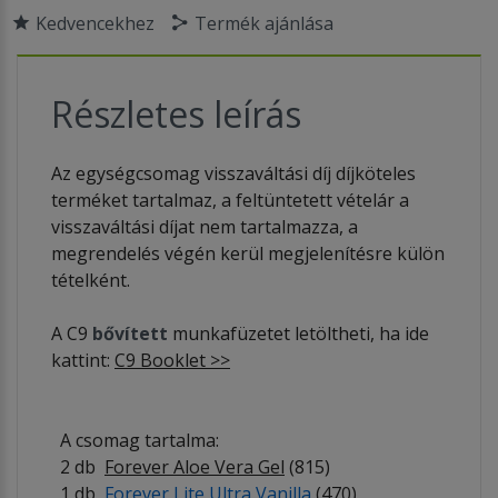
Kedvencekhez
Termék ajánlása
Részletes leírás
Az egységcsomag visszaváltási díj díjköteles
terméket tartalmaz, a feltüntetett vételár a
visszaváltási díjat nem tartalmazza, a
megrendelés végén kerül megjelenítésre külön
tételként.
A C9
bővített
munkafüzetet letöltheti, ha ide
kattint:
C9 Booklet >>
A csomag tartalma:
2 db
Forever Aloe Vera Gel
(815)
1 db
Forever Lite Ultra Vanilla
(470)