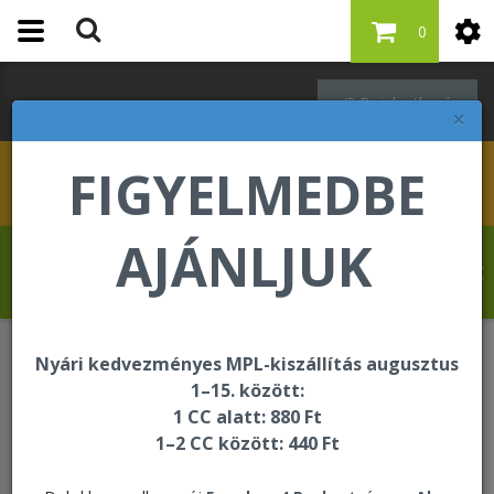
0
Bejelentkezés
×
FIGYELMEDBE
AJÁNLJUK
Schleppné Dr. Kasz Edit üdvözli Önt a
Forever Living internetes áruházában!
Nyári kedvezményes MPL-kiszállítás augusztus
Egységcsomagok
1–15. között:
C9 Aloe Vera Gel - Ultra Vanilla
1 CC alatt: 880 Ft
1–2 CC között: 440 Ft