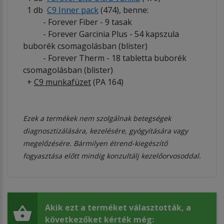
1 db
C9 Inner pack
(474), benne:
- Forever Fiber - 9 tasak
- Forever Garcinia Plus - 54 kapszula
buborék csomagolásban (blister)
- Forever Therm - 18 tabletta buborék
csomagolásban (blister)
+
C9 munkafüzet
(PA 164)
Ezek a termékek nem szolgálnak betegségek
diagnosztizálására, kezelésére, gyógyítására vagy
megelőzésére. Bármilyen étrend-kiegészítő
fogyasztása előtt mindig konzultálj kezelőorvosoddal.
Akik ezt a terméket választották, a
következőket kérték még: