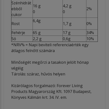
Szénhidrát
16 g
4,2 g
ebből
2%
0
0
cukor
6,4g
Rost
1,7 g
0%
Fehérje
65 g
17 g
34%
Só
2,2 g
0,6g
10%
*NRV% = Napi beviteli referenciaérték egy
átlagos felnőtt számára
Minőségét megőrzi a tasakon jelölt hónap
végéig
Tárolás: száraz, hűvös helyen
Kizárólagos forgalmazó: Forever Living
Products Magyarország Kft. 1097 Budapest,
Könyves Kálmán krt. 34. IV. em.