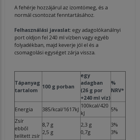
A fehérje hozzájárul az izomtömeg, és a
normál csontozat fenntartásához.
Felhasználási javaslat
: egy adagolókanálnyi
port oldjon fel 240 ml vízben vagy egyéb
folyadékban, majd keverje jól el és a
csomagolási egységet zárja vissza.
egy
Tápanyag
adagban
%
100 g porban
tartalom
(26 g por
NRV*
+240 ml víz)
100kcal/420
Energia
385/kcal/1617kJ
5%
kJ
Zsír
8,7 g
2,3 g
3%
ebből
2,5 g
0,7g
3%
telített zsír