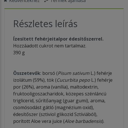
Kedvencekhez
Termék ajánlása
Részletes leírás
Ízesített fehérjeitalpor édesítőszerrel.
Hozzáadott cukrot nem tartalmaz.
390 g
Összetevők
: borsó (
Pisum sativum
L.) fehérje
izolátum (59%), tök (
Cucurbita pepo
L.) fehérje
por (26%), aroma (vanília), maltodextrin,
fruktooligoszacharidok, közepes szénláncú
triglicerid, sűrítőanyag (guar gumi), aroma,
csomósodást gátló (magnézium oxid),
édesítőszer (sztiviol glikozid Sztíviából),
porított Aloe vera juice (
Aloe barbadensis
).