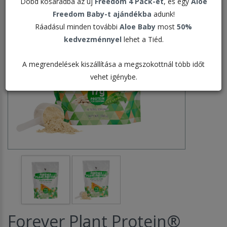
Dobd kosaradba az új
Freedom 4 Pack-et
, és egy
Aloe
Freedom Baby-t ajándékba
adunk!
Ráadásul minden további
Aloe Baby
most
50%
kedvezménnyel
lehet a Tiéd.
A megrendelések kiszállítása a megszokottnál több időt
vehet igénybe.
Forever Plant Protein®