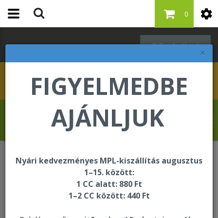
0
Bejelentkezés
×
FIGYELMEDBE
AJÁNLJUK
Schleppné Dr. Kasz Edit üdvözli Önt a
Forever Living internetes áruházában!
Nyári kedvezményes MPL-kiszállítás augusztus
Lendületes életmód
Forever Plant Protein®
1–15. között:
1 CC alatt: 880 Ft
1–2 CC között: 440 Ft