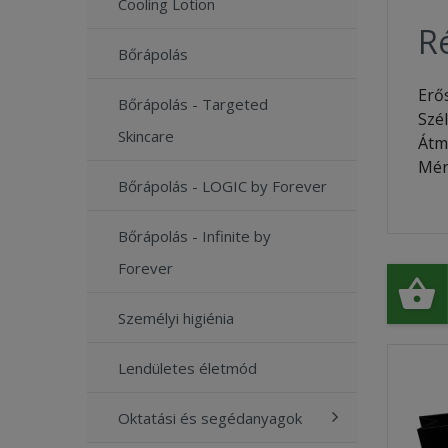
Cooling Lotion
Ré
Bőrápolás
Erő
Bőrápolás - Targeted
Szél
Skincare
Át
Mér
Bőrápolás - LOGIC by Forever
Bőrápolás - Infinite by
Forever
Személyi higiénia
Lendületes életmód
Oktatási és segédanyagok