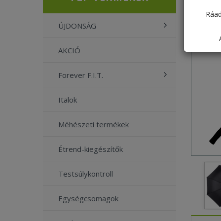
Ráad
ÚJDONSÁG
AKCIÓ
Forever F.I.T.
Italok
Méhészeti termékek
Étrend-kiegészítők
Testsúlykontroll
Egységcsomagok