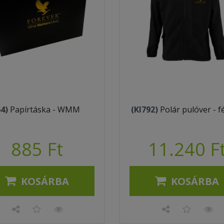
64)
Papírtáska - WMM
(KI792)
Polár pulóver - fé
885 Ft
11.240 F
KOSÁRBA
KOSÁRBA