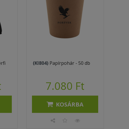
rfi
(KI804)
Papírpohár - 50 db
t
7.080 Ft
KOSÁRBA