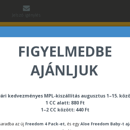
Jelszó igénylés
FIGYELMEDBE
AJÁNLJUK
né Dr. Kasz Edit üdvözli Önt a Forever Living internete
ári kedvezményes MPL-kiszállítás augusztus 1–15. közö
1 CC alatt: 880 Ft
k
Esernyő 2025
1–2 CC között: 440 Ft
Ese
aradba az új
Freedom 4 Pack-et
, és egy
Aloe Freedom Baby-t a