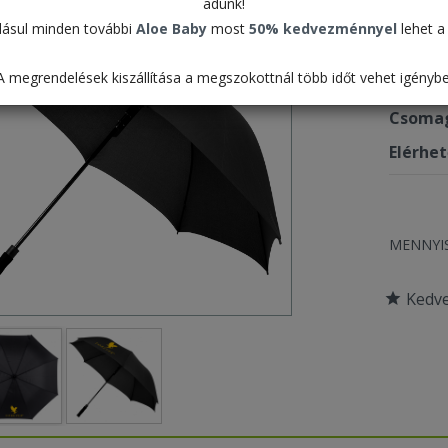
adunk!
5.49
ásul minden további
Aloe Baby
most
50% kedvezménnyel
lehet a 
A megrendelések kiszállítása a megszokottnál több időt vehet igénybe
Termék
Csomag
Elérhe
MENNYI
Kedv