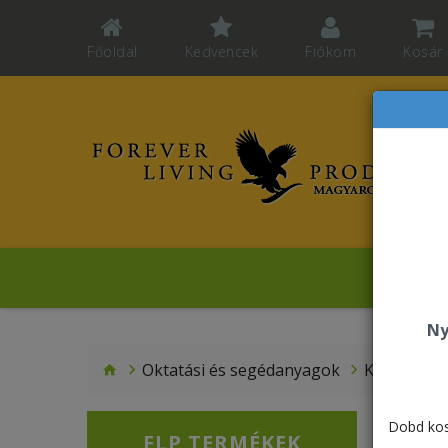
Főoldal
Kedvencek
Fiókom
Kosár
Schlepp
Ny
Oktatási és segédanyagok
Kiegészítő
Dobd kos
FLP TERMÉKEK