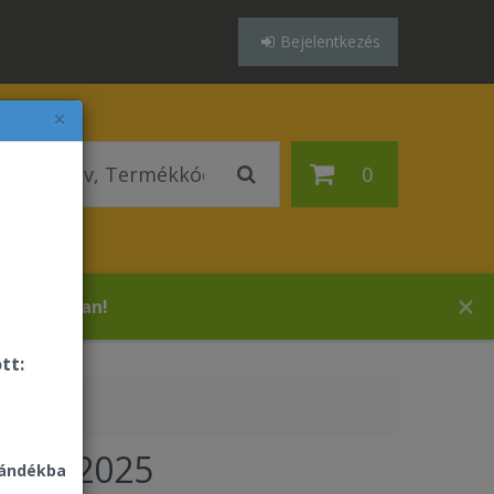
Bejelentkezés
×
0
s áruházában!
tt:
rnyő 2025
jándékba