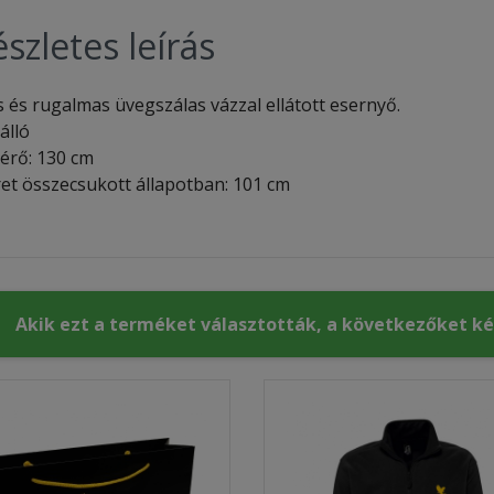
szletes leírás
s és rugalmas üvegszálas vázzal ellátott esernyő.
álló
mérő: 130 cm
et összecsukott állapotban:
101 cm
Akik ezt a terméket választották, a következőket k