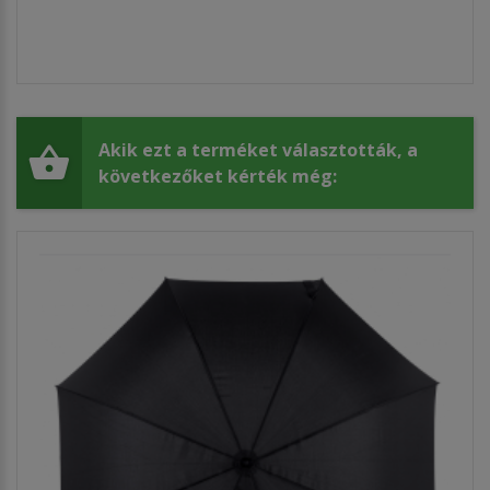
Akik ezt a terméket választották, a
következőket kérték még: