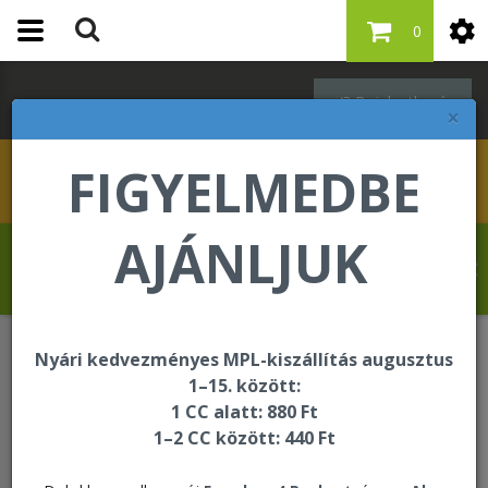
0
Bejelentkezés
×
FIGYELMEDBE
AJÁNLJUK
Schleppné Dr. Kasz Edit üdvözli Önt a
Forever Living internetes áruházában!
Nyári kedvezményes MPL-kiszállítás augusztus
Oktatási és segédanyagok
Kiegészítők
1–15. között:
Spirálfüzet Forever Smile
1 CC alatt: 880 Ft
1–2 CC között: 440 Ft