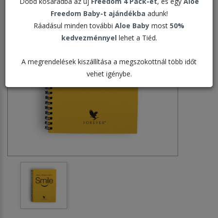
Dobd kosaradba az új
Freedom 4 Pack-et
, és egy
Aloe
Freedom Baby-t ajándékba
adunk!
Ráadásul minden további
Aloe Baby
most
50%
kedvezménnyel
lehet a Tiéd.
A megrendelések kiszállítása a megszokottnál több időt
vehet igénybe.